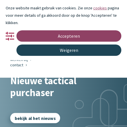
Onze website maakt gebruik van cookies. Zie onze
cookies
pagina
voor meer details of ga akkoord door op de knop 'Accepteren' te
klikken.
Accepteren
portfolio
partnerschap
innovatie
Weigeren
over ons
nieuws
werken bij
contact
Nieuwe tactical
purchaser
bekijk al het nieuws