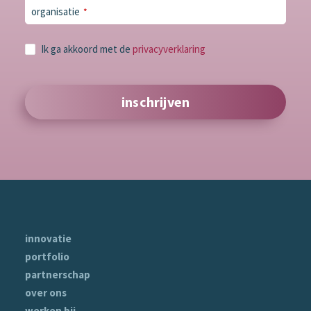
organisatie
*
Ik ga akkoord met de
privacyverklaring
Email
inschrijven
Address
*
innovatie
portfolio
partnerschap
over ons
werken bij