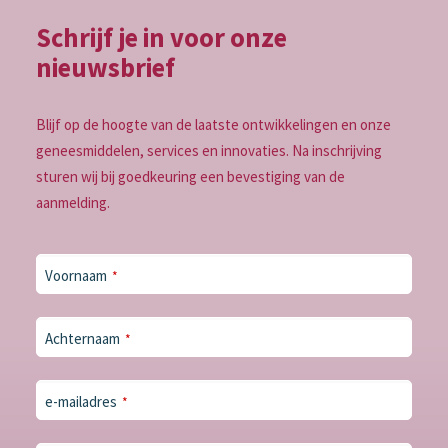
Schrijf je in voor onze
nieuwsbrief
Blijf op de hoogte van de laatste ontwikkelingen en onze
geneesmiddelen, services en innovaties. Na inschrijving
sturen wij bij goedkeuring een bevestiging van de
aanmelding.
Voornaam
*
Achternaam
*
e-mailadres
*