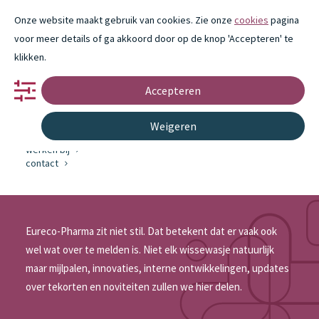
Onze website maakt gebruik van cookies. Zie onze
cookies
pagina
voor meer details of ga akkoord door op de knop 'Accepteren' te
klikken.
Accepteren
portfolio
partnerschap
innovatie
Weigeren
over ons
Nieuws
werken bij
contact
bij Eureco-Pharma
Eureco-Pharma zit niet stil. Dat betekent dat er vaak ook
wel wat over te melden is. Niet elk wissewasje natuurlijk
maar mijlpalen, innovaties, interne ontwikkelingen, updates
over tekorten en noviteiten zullen we hier delen.