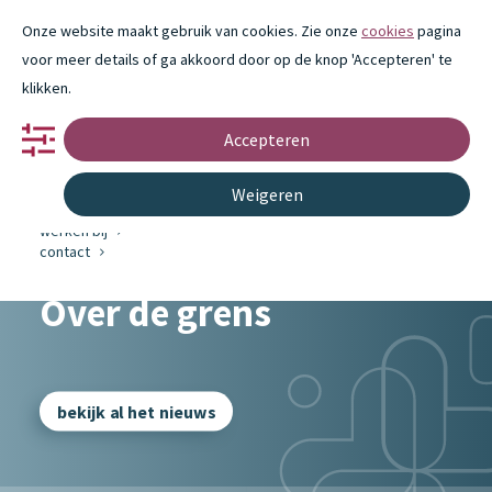
Onze website maakt gebruik van cookies. Zie onze
cookies
pagina
voor meer details of ga akkoord door op de knop 'Accepteren' te
klikken.
Accepteren
portfolio
partnerschap
innovatie
Weigeren
over ons
nieuws
werken bij
contact
Over de grens
bekijk al het nieuws