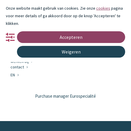
Onze website maakt gebruik van cookies. Zie onze
cookies
pagina
voor meer details of ga akkoord door op de knop 'Accepteren' te
klikken.
Accepteren
portfolio
partnerschap
innovatie
Weigeren
over ons
Chantel van Rosmalen
werken bij
contact
EN
Chantel van Rosmalen
Purchase manager Eurospecialité