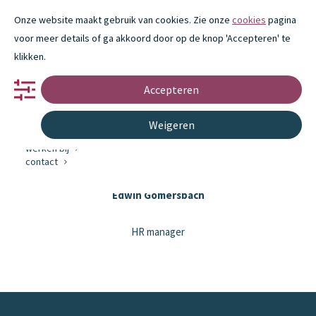
Onze website maakt gebruik van cookies. Zie onze
cookies
pagina
voor meer details of ga akkoord door op de knop 'Accepteren' te
klikken.
Accepteren
portfolio
partnerschap
innovatie
Weigeren
over ons
Edwin Gomersbach
werken bij
contact
Edwin Gomersbach
HR manager