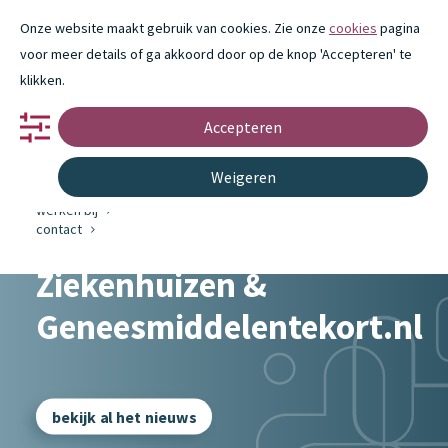
Onze website maakt gebruik van cookies. Zie onze
cookies
pagina
voor meer details of ga akkoord door op de knop 'Accepteren' te
klikken.
Accepteren
portfolio
partnerschap
innovatie
Weigeren
over ons
nieuws
werken bij
contact
Ziekenhuizen &
Geneesmiddelentekort.nl
bekijk al het nieuws