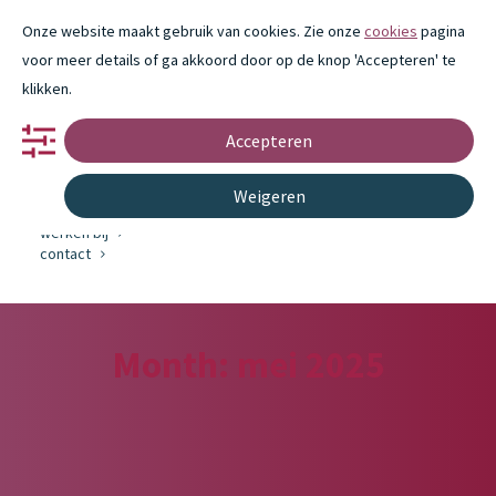
Onze website maakt gebruik van cookies. Zie onze
cookies
pagina
voor meer details of ga akkoord door op de knop 'Accepteren' te
klikken.
Accepteren
portfolio
partnerschap
innovatie
Weigeren
over ons
werken bij
contact
Month: mei 2025