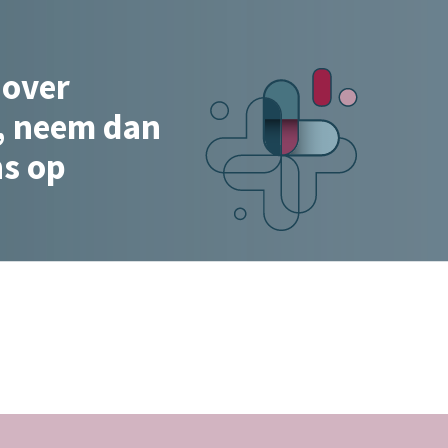
 over
e, neem dan
ns op