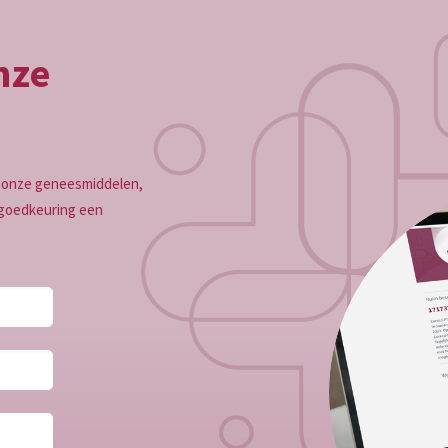
onze
en onze geneesmiddelen,
j goedkeuring een