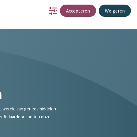
Accepteren
Weigeren
schap
innovatie
over ons
werken bij
contact
EN
a
de wereld van geneesmiddelen.
eft daardoor continu onze