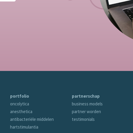
portfolio
partnerschap
oncolytica
business models
anesthetica
partner worden
antibacteriële middelen
testimonials
hartstimulantia