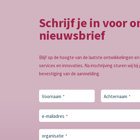
Schrijf je in voor 
nieuwsbrief
Blijf op de hoogte van de laatste ontwikkelingen 
services en innovaties. Na inschrijving sturen wij bi
bevestiging van de aanmelding.
Voornaam
Achternaam
*
*
Phone
e-mailadres
*
Number
*
organisatie
*