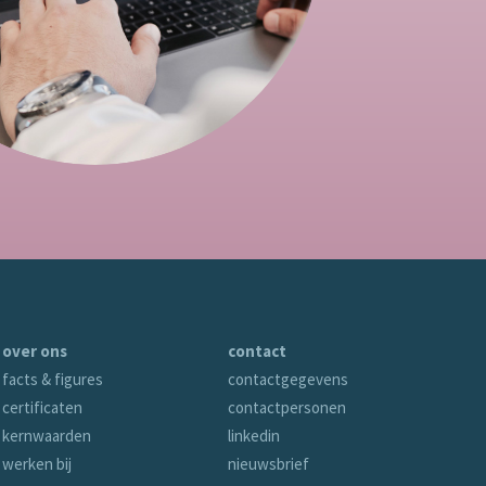
over ons
contact
facts & figures
contactgegevens
certificaten
contactpersonen
kernwaarden
linkedin
werken bij
nieuwsbrief