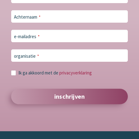
Email
*
Achternaam
*
e-mailadres
*
organisatie
*
Ik ga akkoord met de
privacyverklaring
inschrijven