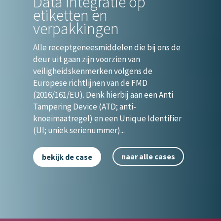
Data integratie op
etiketten en
verpakkingen
Alle receptgeneesmiddelen die bij ons de
deur uit gaan zijn voorzien van
veiligheidskenmerken volgens de
Europese richtlijnen van de FMD
(2016/161/EU). Denk hierbij aan een Anti
Tampering Device (ATD; anti-
knoeimaatregel) en een Unique Identifier
(UI; uniek serienummer)...
naar alle cases
bekijk de case