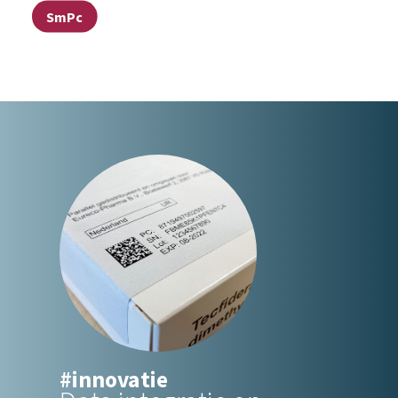
SmPc
#innovatie