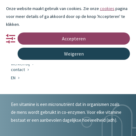
Onze website maakt gebruik van cookies. Zie onze
cookies
pagina
voor meer details of ga akkoord door op de knop 'Accepteren' te
klikken.
Accepteren
portfolio
partnerschap
innovatie
Weigeren
over ons
#portfolio
werken bij
contact
EN
Vitamine
Een vitamine is een micronutriënt dat in organismen zoals
de mens wordt gebruikt in co-enzymen. Voor elke vitamine
bestaat er een aanbevolen dagelijkse hoeveelheid (adh).