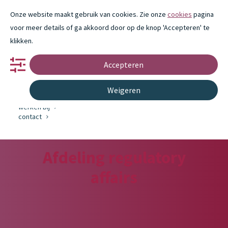
Onze website maakt gebruik van cookies. Zie onze
cookies
pagina
voor meer details of ga akkoord door op de knop 'Accepteren' te
klikken.
Accepteren
portfolio
partnerschap
innovatie
Weigeren
over ons
werken bij
contact
Afdeling regulatory
affairs