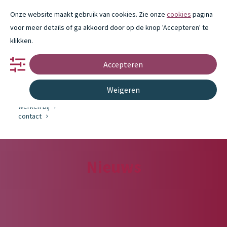
Onze website maakt gebruik van cookies. Zie onze
cookies
pagina
voor meer details of ga akkoord door op de knop 'Accepteren' te
klikken.
Accepteren
portfolio
partnerschap
innovatie
Weigeren
over ons
werken bij
contact
Nieuws