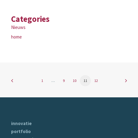
Categories
Nieuws
home
1
…
9
10
11
12
innovatie
portfolio