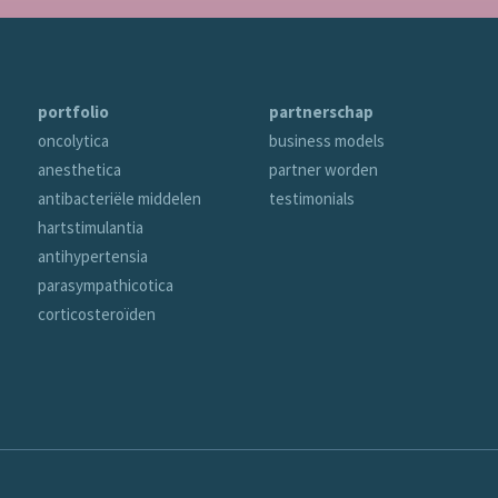
portfolio
partnerschap
oncolytica
business models
anesthetica
partner worden
antibacteriële middelen
testimonials
hartstimulantia
antihypertensia
parasympathicotica
corticosteroïden