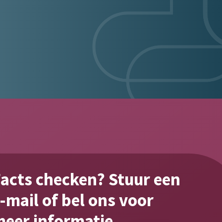
acts checken? Stuur een
fact #3
-mail of bel ons voor
Ons totale assortiment besta
eer informatie.
geneesmidddelen.