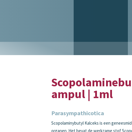
Scopolaminebut
ampul | 1ml
Parasympathicotica
Scopolaminybutyl Kalceks is een geneesmid
organen. Het bevat de werkzame stof Scopo