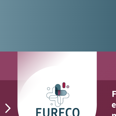
F
fact #2
e
Wij zijn 24/7 bereikbaar voor
m
spoedbestellingen.