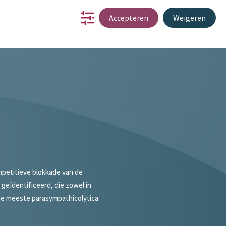
Accepteren
Weigeren
schap
innovatie
over ons
werken bij
contact
EN
mpetitieve blokkade van de
geïdentificeerd, die zowel in
 De meeste parasympathicolytica