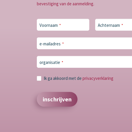
bevestiging van de aanmelding.
Contact
Voornaam
Achternaam
*
*
Email
*
e-mailadres
*
organisatie
*
Ik ga akkoord met de
privacyverklaring
inschrijven